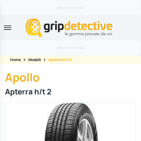
GripDetective
Home
Modelli
Apterra h/t 2
Apollo
Apterra h/t 2