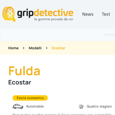
News
Test
GripDetective
Home
Modelli
Ecostar
Fulda
Ecostar
Fascia economica
Automobile
Quattro stagioni
Pneumatico quattro stagioni di fascia economica per automobile