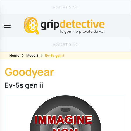
GripDetective
Home
Modelli
Ev-5s gen ii
Goodyear
Ev-5s gen ii