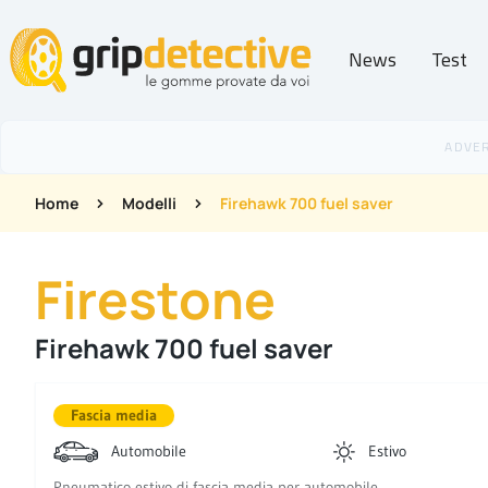
News
Test
GripDetective
Home
Modelli
Firehawk 700 fuel saver
Firestone
Firehawk 700 fuel saver
Fascia media
Automobile
Estivo
Pneumatico estivo di fascia media per automobile