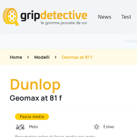
News
Test
GripDetective
Home
Modelli
Geomax at 81 f
Dunlop
Geomax at 81 f
Fascia media
Moto
Estivo
Pneumatico estivo di fascia media per moto