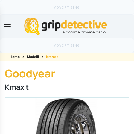
GripDetective
Home
Modelli
Kmax t
Goodyear
Kmax t