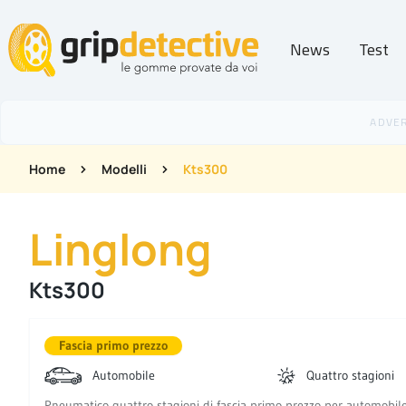
News
Test
GripDetective
Home
Modelli
Kts300
Linglong
Kts300
Fascia primo prezzo
Automobile
Quattro stagioni
Pneumatico quattro stagioni di fascia primo prezzo per automobil