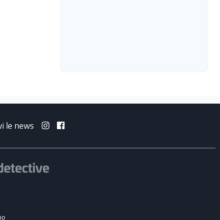
vi le news
no