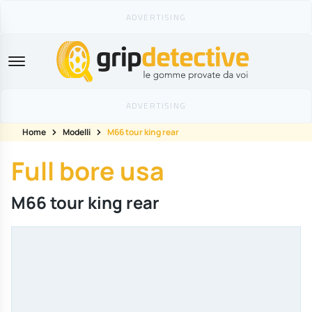
GripDetective
Home
Modelli
M66 tour king rear
Full bore usa
M66 tour king rear