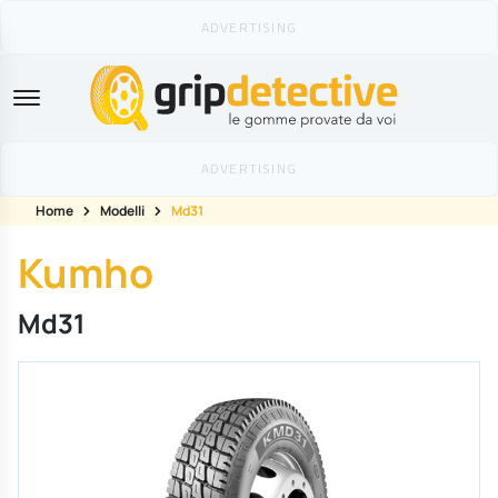
GripDetective
Home
Modelli
Md31
Kumho
Md31