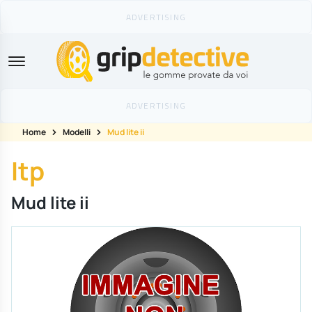
GripDetective
Home
Modelli
Mud lite ii
Itp
Mud lite ii