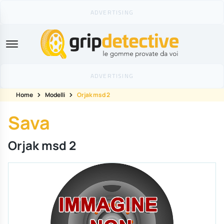
GripDetective
Home
Modelli
Orjak msd 2
Sava
Orjak msd 2