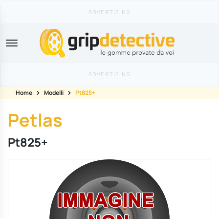
GripDetective
Home
Modelli
Pt825+
Petlas
Pt825+