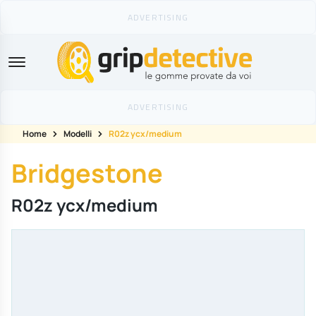
GripDetective
Home
Modelli
R02z ycx/medium
Bridgestone
R02z ycx/medium