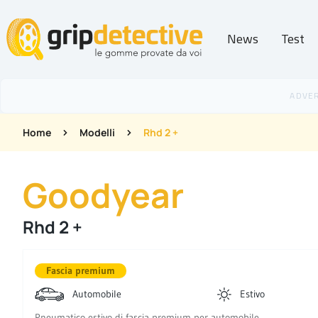
News
Test
GripDetective
Home
Modelli
Rhd 2 +
Goodyear
Rhd 2 +
Fascia premium
Automobile
Estivo
Pneumatico estivo di fascia premium per automobile