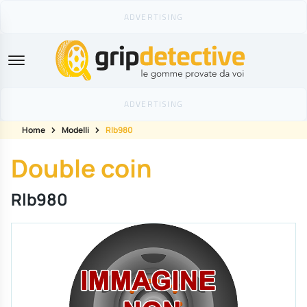
GripDetective
Home
Modelli
Rlb980
Double coin
Rlb980