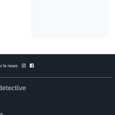
vi le news
no