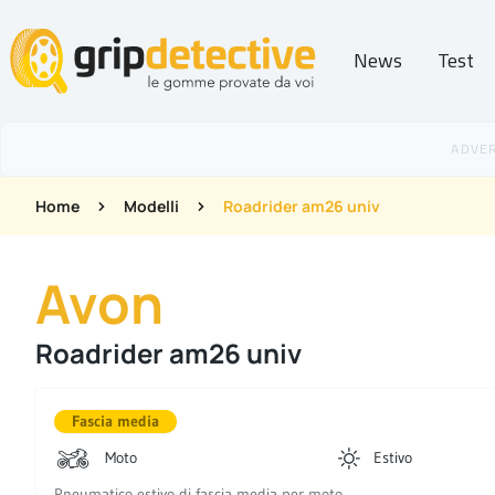
News
Test
GripDetective
Home
Modelli
Roadrider am26 univ
Avon
Roadrider am26 univ
Fascia media
Moto
Estivo
Pneumatico estivo di fascia media per moto