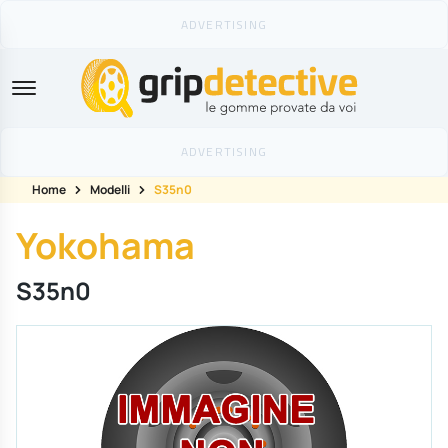
GripDetective
Home
Modelli
S35n0
Yokohama
S35n0