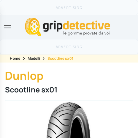
GripDetective
Home
Modelli
Scootline sx01
Dunlop
Scootline sx01