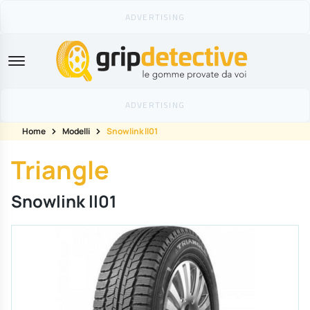
GripDetective
Home
Modelli
Snowlink ll01
Triangle
Snowlink ll01