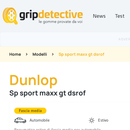
News
Test
GripDetective
Home
Modelli
Sp sport maxx gt dsrof
Dunlop
Sp sport maxx gt dsrof
Fascia media
Automobile
Estivo
Pneumatico estivo di fascia media per automobile