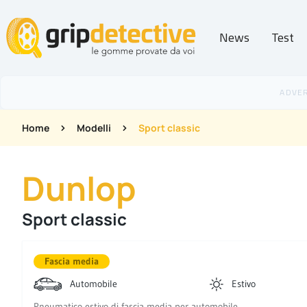
News
Test
GripDetective
Home
Modelli
Sport classic
Dunlop
Sport classic
Fascia media
Automobile
Estivo
Pneumatico estivo di fascia media per automobile