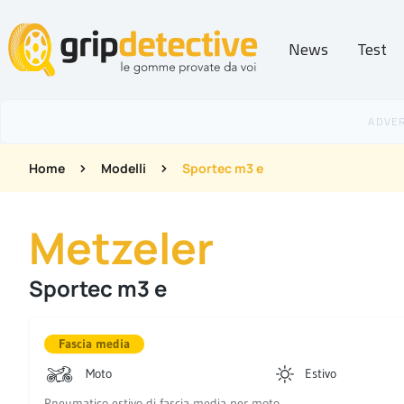
News
Test
GripDetective
Home
Modelli
Sportec m3 e
Metzeler
Sportec m3 e
Fascia media
Moto
Estivo
Pneumatico estivo di fascia media per moto