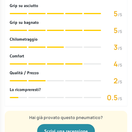
Grip su asciutto
5
/5
Grip su bagnato
5
/5
Chilometraggio
3
/5
Comfort
4
/5
Qualità / Prezzo
2
/5
Lo ricompreresti?
0.5
/5
Hai già provato questo pneumatico?
Scrivi una recensione