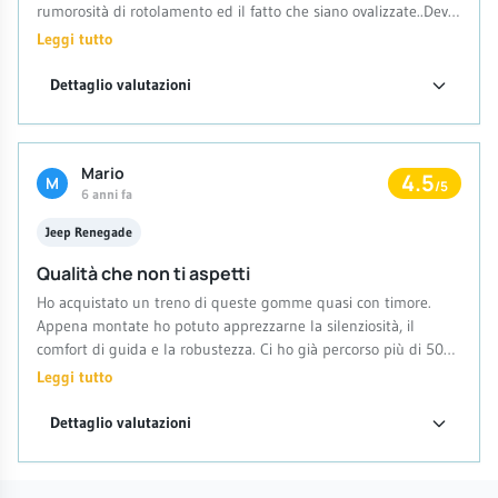
rumorosità di rotolamento ed il fatto che siano ovalizzate..Devo
dire però che non ho mai avuto problemi di aderenza sia
Leggi tutto
sull'asciutto che sul bagnato.. devo ancora testarli su neve.
Non le ricomprerei anche perchè hanno solo la dicitura m+s
Dettaglio valutazioni
senza snowflake e quindi non possono circolare all'estero.
Mario
4.5
M
/5
6 anni fa
Jeep Renegade
Qualità che non ti aspetti
Ho acquistato un treno di queste gomme quasi con timore.
Appena montate ho potuto apprezzarne la silenziosità, il
comfort di guida e la robustezza. Ci ho già percorso più di 5000
km, su autostrada e non, su asciutto e sul bagnato. Non mi
Leggi tutto
sono mai sentito in pericolo. Gomme prodotte in Cina
dall’11esimo produttore al mondo di pneumatici. La stessa
Dettaglio valutazioni
azienda produce anche le Goodride, WestLake e altri marchi. Le
gomma pur essendo vendute come estive sono in realtà 4
stagioni in quanto certificate M+S e con la presenza di lamelle