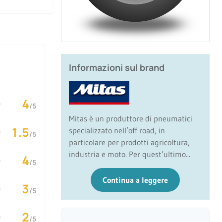
Informazioni sul brand
4
/5
Mitas è un produttore di pneumatici
1.5
specializzato nell’off road, in
/5
particolare per prodotti agricoltura,
industria e moto. Per quest’ultimo...
4
/5
Continua a leggere
3
/5
2
/5