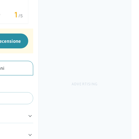
1
/5
recensione
ni