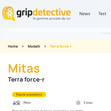
News
Test
GripDetective
Home
Modelli
Terra force-r
Mitas
Terra force-r
Fascia economica
Moto
Estivo
Pneumatico estivo di fascia economica per moto