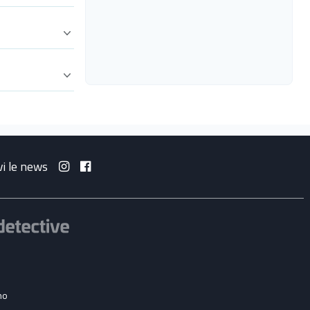
vi le news
no