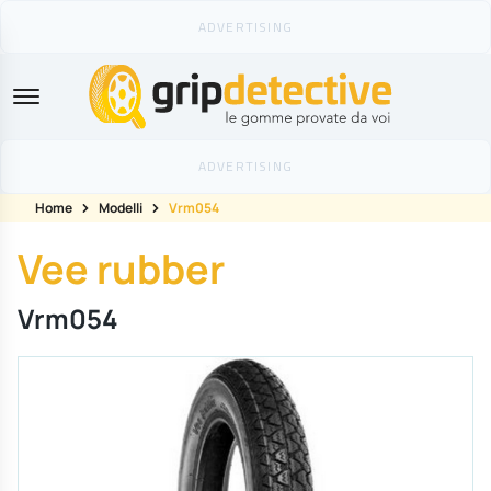
GripDetective
Home
Modelli
Vrm054
Vee rubber
Vrm054