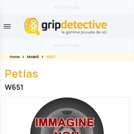
GripDetective
Home
Modelli
W651
Petlas
W651