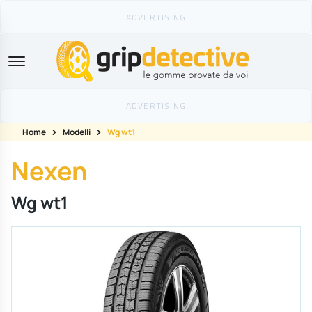
GripDetective
Home
Modelli
Wg wt1
Nexen
Wg wt1