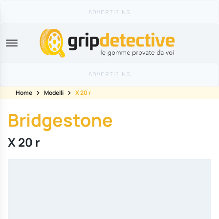
GripDetective
Home
Modelli
X 20 r
Bridgestone
X 20 r