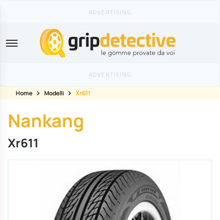
GripDetective
Home
Modelli
Xr611
Nankang
Xr611