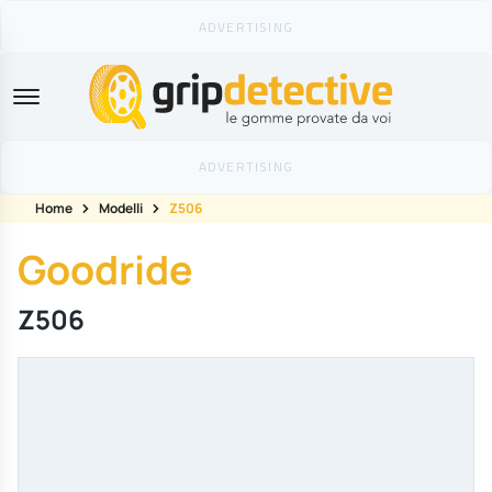
GripDetective
Home
Modelli
Z506
Goodride
Z506