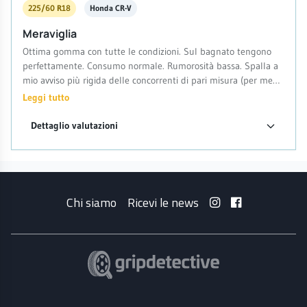
225/60 R18
Honda CR-V
Meraviglia
Ottima gomma con tutte le condizioni. Sul bagnato tengono
perfettamente. Consumo normale. Rumorosità bassa. Spalla a
mio avviso più rigida delle concorrenti di pari misura (per me
molto meglio cosi).
Leggi tutto
Dettaglio valutazioni
Chi siamo
Ricevi le news