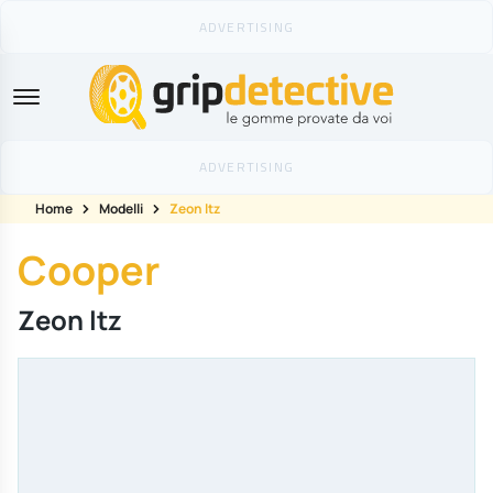
GripDetective
Home
Modelli
Zeon ltz
Cooper
Zeon ltz