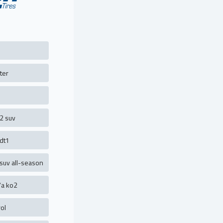
ter
2 suv
dt1
suv all-season
t/a ko2
ol