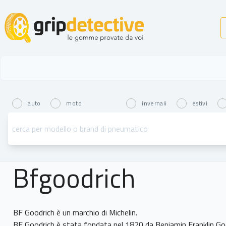
GripDetective
auto
moto
invernali
estivi
Bfgoodrich
BF Goodrich è un marchio di Michelin.
BF Goodrich è stata fondata nel 1870 da Benjamin Franklin Go