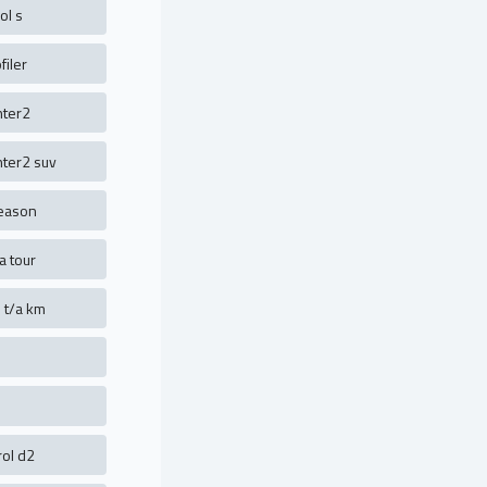
ol s
filer
nter2
nter2 suv
season
/a tour
 t/a km
rol d2