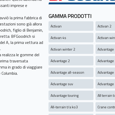
ssanti imprese e
GAMMA PRODOTTI
avviò la prima fabbrica di
restazioni sono già allora
Activan
Activan 2
drich, figlio di Benjamin,
iretta: BFGoodrich si
Activan 4s
Activan win
el A, la prima vettura ad
.
Activan winter 2
Advantage
a realizza le gomme del
 prima traversata
Advantage 2
Advantage 
mma in grado di viaggiare
Advantage all-season
Advantage 
e Columbia.
Advantage suv
Advantage 
Advantage touring
All terrain 
All-terrain t/a ko3
Crane contr