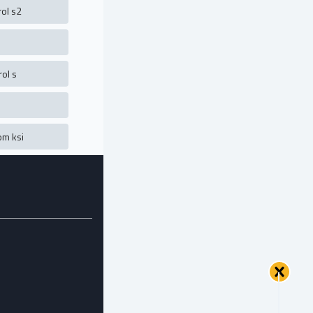
ol s2
ol s
om ksi