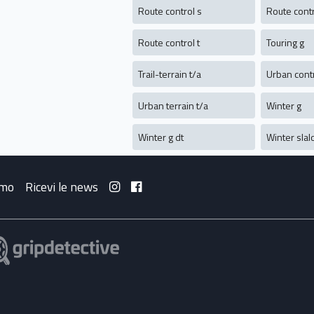
Route control s
Route contr
Route control t
Touring g
Trail-terrain t/a
Urban contr
Urban terrain t/a
Winter g
Winter g dt
Winter slal
amo
Ricevi le news