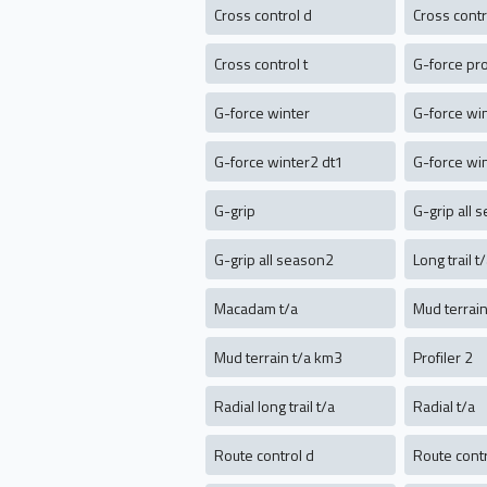
Cross control d
Cross contr
Cross control t
G-force pro
G-force winter
G-force wi
G-force winter2 dt1
G-force wi
G-grip
G-grip all 
G-grip all season2
Long trail t
Macadam t/a
Mud terrain
Mud terrain t/a km3
Profiler 2
Radial long trail t/a
Radial t/a
Route control d
Route cont