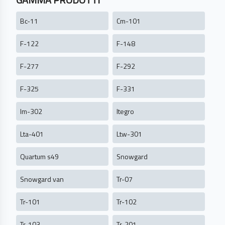
Bc-11
Cm-101
F-122
F-148
F-277
F-292
F-325
F-331
Im-302
Itegro
Lta-401
Ltw-301
Quartum s49
Snowgard
Snowgard van
Tr-07
Tr-101
Tr-102
Tr-103
Tr-201