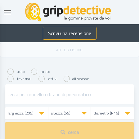
GripDetective
Scrivi una recensione
auto
moto
invernali
estivi
all season
cerca