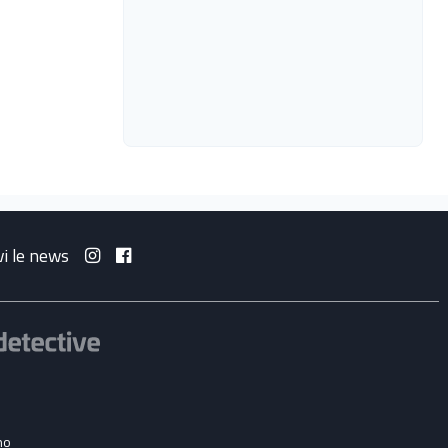
vi le news
no