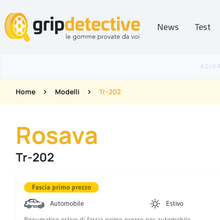
News
Test
GripDetective
Home
Modelli
Tr-202
Rosava
Tr-202
Fascia primo prezzo
Automobile
Estivo
Pneumatico estivo di fascia primo prezzo per automobile