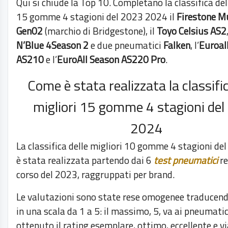
Qui si chiude la Top 10. Completano la classifica del
15 gomme 4 stagioni del 2023 2024 il
Firestone M
Gen02
(marchio di Bridgestone), il
Toyo Celsius AS2
N’Blue 4Season 2
e due pneumatici
Falken
, l’
Euroal
AS210
e l’
EuroAll Season AS220 Pro
.
Come è stata realizzata la classific
migliori 15 gomme 4 stagioni de
2024
La classifica delle migliori 10 gomme 4 stagioni d
è stata realizzata partendo dai 6
test pneumatici
re
corso del 2023, raggruppati per brand.
Le valutazioni sono state rese omogenee traducendo
in una scala da 1 a 5: il massimo, 5, va ai pneumati
ottenuto il rating esemplare, ottimo, eccellente e vi