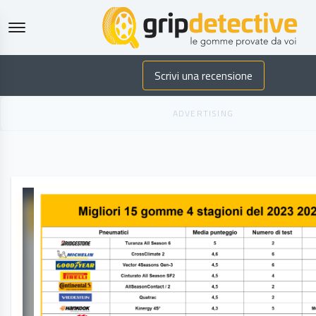
GripDetecti
Scrivi una recensione