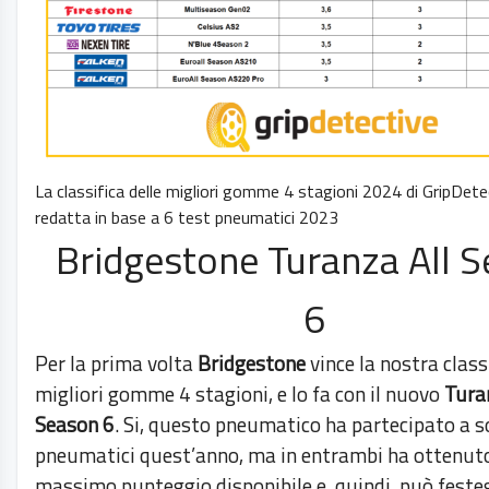
La classifica delle migliori gomme 4 stagioni 2024 di GripDete
redatta in base a 6 test pneumatici 2023
Bridgestone Turanza All 
6
Per la prima volta
Bridgestone
vince la nostra class
migliori gomme 4 stagioni, e lo fa con il nuovo
Tura
Season 6
. Si, questo pneumatico ha partecipato a s
pneumatici quest’anno, ma in entrambi ha ottenuto
massimo punteggio disponibile e, quindi, può festeg