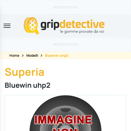
GripDetective
Home
Modelli
Bluewin uhp2
Superia
Bluewin uhp2