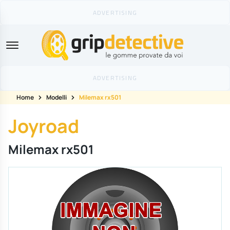
GripDetective
Home
Modelli
Milemax rx501
Joyroad
Milemax rx501