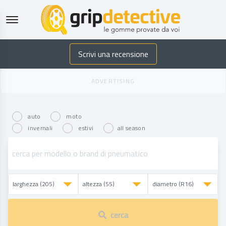
GripDetective
Scrivi una recensione
auto
moto
invernali
estivi
all season
cerca