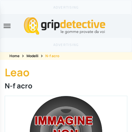
GripDetective
Home
Modelli
N-f acro
Leao
N-f acro