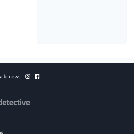
vi le news
no