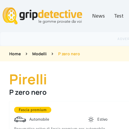
News
Test
GripDetective
Home
Modelli
P zero nero
Pirelli
P zero nero
Fascia premium
Automobile
Estivo
Pneumatico estivo di fascia premium per automobile