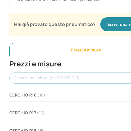
Hai già provato questo pneumatico?
Scrivi una 
Prezzi e misure
Prezzi e misure
Cerca misura
CERCHIO R16
(10)
CERCHIO R17
(18)
CERCHIO R18
(15)