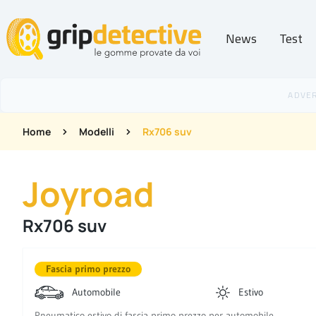
News
Test
GripDetective
Home
Modelli
Rx706 suv
Joyroad
Rx706 suv
Fascia primo prezzo
Automobile
Estivo
Pneumatico estivo di fascia primo prezzo per automobile