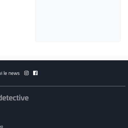
vi le news
no