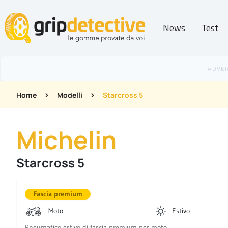
News
Test
GripDetective
Home
Modelli
Starcross 5
Michelin
Starcross 5
Fascia premium
Moto
Estivo
Pneumatico estivo di fascia premium per moto