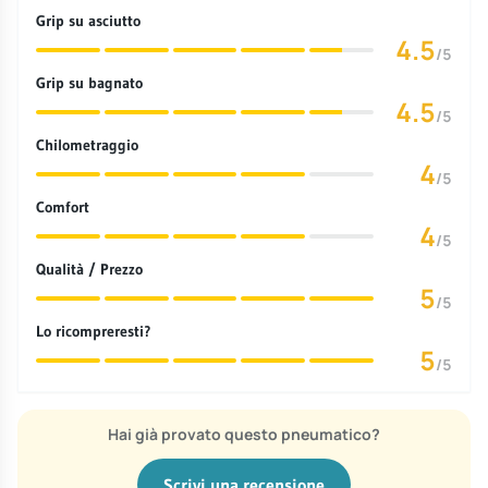
Grip su asciutto
4.5
/5
Grip su bagnato
4.5
/5
Chilometraggio
4
/5
Comfort
4
/5
Qualità / Prezzo
5
/5
Lo ricompreresti?
5
/5
Hai già provato questo pneumatico?
Scrivi una recensione