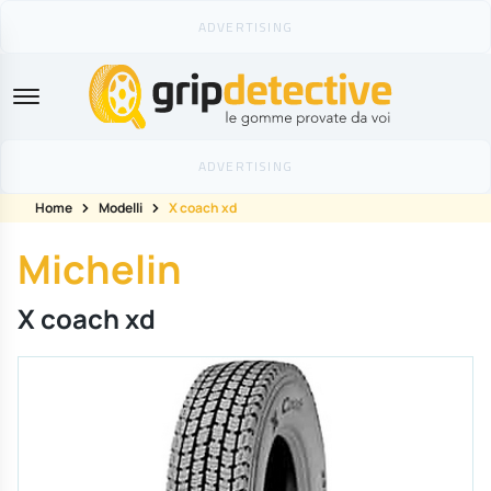
GripDetective
Home
Modelli
X coach xd
Michelin
X coach xd