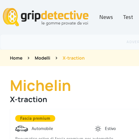
News
Test
GripDetective
Home
Modelli
X-traction
Michelin
X-traction
Fascia premium
Automobile
Estivo
Pneumatico estivo di fascia premium per automobile