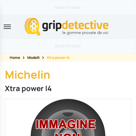
GripDetective
Home
Modelli
Xtra power l4
Michelin
Xtra power l4