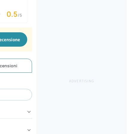
0.5
/5
recensione
censioni