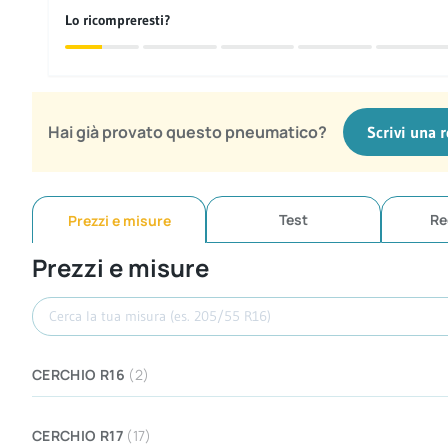
Lo ricompreresti?
Hai già provato questo pneumatico?
Scrivi una 
Test
Re
Prezzi e misure
Prezzi e misure
Cerca misura
CERCHIO R16
(2)
CERCHIO R17
(17)