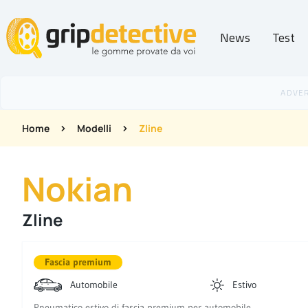
News
Test
GripDetective
Home
Modelli
Zline
Nokian
Zline
Fascia premium
Automobile
Estivo
Pneumatico estivo di fascia premium per automobile