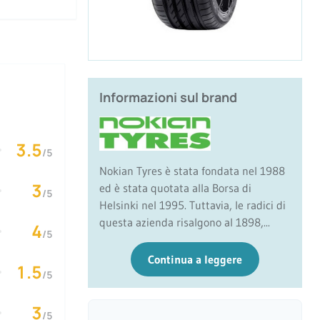
Informazioni sul brand
3.5
/5
Nokian Tyres è stata fondata nel 1988
3
ed è stata quotata alla Borsa di
/5
Helsinki nel 1995. Tuttavia, le radici di
questa azienda risalgono al 1898,...
4
/5
Continua a leggere
1.5
/5
3
/5