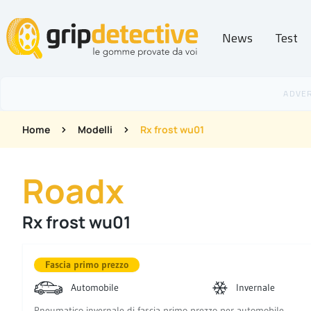
News
Test
GripDetective
Home
Modelli
Rx frost wu01
Roadx
Rx frost wu01
Fascia primo prezzo
Automobile
Invernale
Pneumatico invernale di fascia primo prezzo per automobile