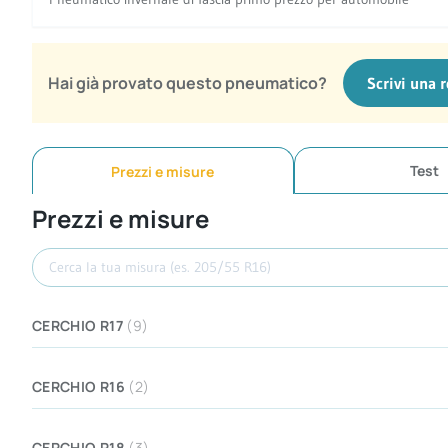
Hai già provato questo pneumatico?
Scrivi una 
Test
Prezzi e misure
Prezzi e misure
Cerca misura
CERCHIO R17
(9)
CERCHIO R16
(2)
CERCHIO R18
(3)