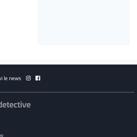
vi le news
no