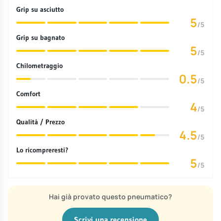
Grip su asciutto
5
/5
Grip su bagnato
5
/5
Chilometraggio
0.5
/5
Comfort
4
/5
Qualità / Prezzo
4.5
/5
Lo ricompreresti?
5
/5
Hai già provato questo pneumatico?
Scrivi una recensione