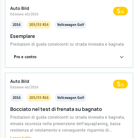
Auto Bild
5
/5
Edizione 40/2016
2016
205/55 R16
Volkswagen Golf
Esemplare
Prestazioni di guida convincenti su strada innevata e bagnata
Pro e contro
Auto Bild
5
/5
Edizione 40/2016
2016
205/55 R16
Volkswagen Golf
Bocciato nel test di frenata su bagnato
Prestazioni di guida convincenti su strada innevata e bagnata,
elevata sicurezza nella prevenzione dell'aquaplaning, bassa
resistenza al rotolamento e conseguente risparmio di
carburante
Leggi tutto