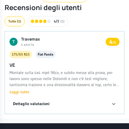
Recensioni degli utenti
Tutte
(1)
4/5
(1)
Travemax
4
T
/5
4 anni fa
175/65 R15
Fiat Panda
VE
Montate sulla 4x4 mjet 96cv, e subito messe alla prova, per
lavoro sono spesso nelle Dolomiti e non c'è test migliore,
tantissima trazione e una direzionalità davvero al top, certo le
ho provate nuove, ma nel mio caso le tengo montate tutto
Leggi tutto
l'anno e ogni volta a fine settembre monto un treno nuovo,
pronto per l'inverno. Non posso ancora fare la valutazione sul
Dettaglio valutazioni
durata...